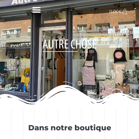
Aller
au
Panie
0.00
€
contenu
Dans notre boutique